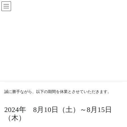
コ
ナ
ン
ビ
テ
ゲ
ン
ー
お知らせ
ツ
シ
に
ョ
移
ン
HOME
お知らせ
2024年夏季休業日のご案内
動
に
移
動
2024年7月12日
お知らせ
2024年夏季休業日のご案内
誠に勝手ながら、以下の期間を休業とさせていただきます。
2024年 8月10日（土）～8月15日
（木）