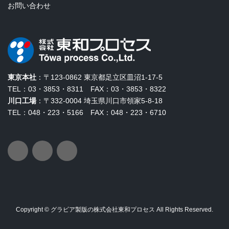
お問い合わせ
東京本社
：〒123-0862 東京都足立区皿沼1-17-5
TEL：03・3853・8311 FAX：03・3853・8322
川口工場
：〒332-0004 埼玉県川口市領家5-8-18
TEL：048・223・5166 FAX：048・223・6710
ア
ア
ア
イ
イ
イ
コ
コ
コ
ン
ン
ン
リ
リ
リ
ン
ン
ン
ク
ク
ク
Copyright © グラビア製版の株式会社東和プロセス All Rights Reserved.