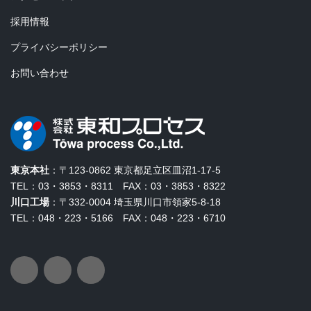
採用情報
プライバシーポリシー
お問い合わせ
東京本社
：〒123-0862 東京都足立区皿沼1-17-5
TEL：03・3853・8311 FAX：03・3853・8322
川口工場
：〒332-0004 埼玉県川口市領家5-8-18
TEL：048・223・5166 FAX：048・223・6710
ア
ア
ア
イ
イ
イ
コ
コ
コ
ン
ン
ン
リ
リ
リ
ン
ン
ン